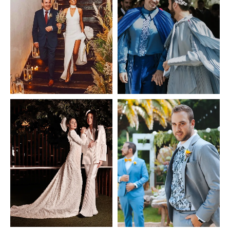
Escoje día y hora
* Estamos abiertos de lunes a viernes de 10:00 a 14:00 y
de 17:00 a 20:00.
* En caso de no poder coincidir el horario, señala en el
apartado de urgencias u observaciones un horario
extraoficial. En BHUGETXO tu agenda es importante y