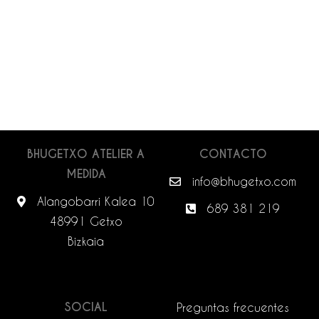
BHUGETXO ATELIER A
CONTACTO
MEDIDA
info@bhugetxo.com
Alangobarri Kalea 10
689 381 219
48991 Getxo
Bizkaia
SOCIAL
Preguntas frecuentes