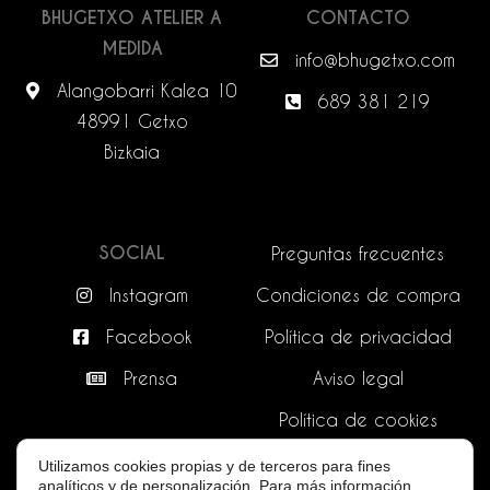
BHUGETXO ATELIER A
CONTACTO
MEDIDA
info@bhugetxo.com
Alangobarri Kalea 10
689 381 219
48991 Getxo
Bizkaia
SOCIAL
Preguntas frecuentes
Instagram
Condiciones de compra
Facebook
Política de privacidad
Prensa
Aviso legal
Política de cookies
Utilizamos cookies propias y de terceros para fines
analíticos y de personalización. Para más información