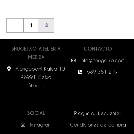
←
1
2
BHUGETXO ATELIER A
CONTACTO
MEDIDA
info@bhugetxo.com
Alangobarri Kalea 10
689 381 219
48991 Getxo
Bizkaia
SOCIAL
Preguntas frecuentes
Instagram
Condiciones de compra