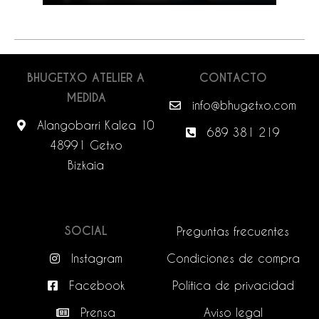
BHUGETXO ATELIER A
CONTACTO
MEDIDA
info@bhugetxo.com
Alangobarri Kalea 10
689 381 219
48991 Getxo
Bizkaia
SOCIAL
Preguntas frecuentes
Instagram
Condiciones de compra
Facebook
Política de privacidad
Prensa
Aviso legal