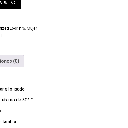
ARRITO
ized Look n°6
,
Mujer
d
iones (0)
r el plisado.
 máximo de 30º C.
.
e tambor.