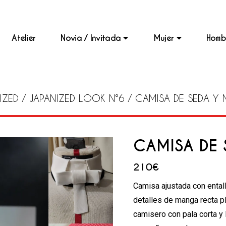
Atelier
Novia / Invitada
Mujer
Hom
Camisas
Camisas
Pañuelos
Novia
Invitada
Novia a Medida
Trajes
Pañuelos
Invitada a Medida
Bolsos
IZED
/
JAPANIZED LOOK N°6
/ CAMISA DE SEDA Y 
Pleated Brides
Colección Japanized
Bolsos
CAMISA DE 
210
€
Camisa ajustada con entall
detalles de manga recta pl
camisero con pala corta y 