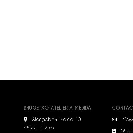
BHUGETXO ATELIER A MEDIDA
CONTA
Alangobarri Kalea 10
info@
48991 Getxo
689 