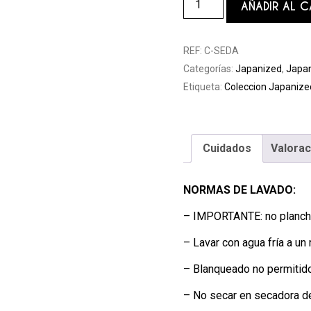
AÑADIR AL C
REF:
C-SEDA
Categorías:
Japanized
,
Japan
Etiqueta:
Coleccion Japanize
Cuidados
Valorac
NORMAS DE LAVADO:
– IMPORTANTE: no plancha
– Lavar con agua fría a un
– Blanqueado no permitido
– No secar en secadora d