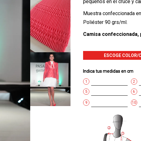
pequeños en el cruce y ca
Muestra confeccionada en
Poliéster 90 grs/ml.
Camisa confeccionada, 
ESCOGE COLOR/
1
2
5
6
9
10