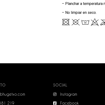
– Planchar a temperatura 
– No limpiar en seco.
CTO
SOCIAL
bhugetxo.com
Instagram
381 219
Facebook