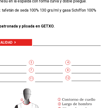
nesú en la espalda con forma curva y doble pliegue.
: tafetán de seda 100% 130 grs/ml y gasa Schiffon 100%
patronada y plisada en GETXO.
CALIDAD
3
4
7
8
12
11