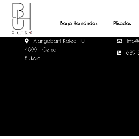
Borja Hernández
Plisados
BHUGETXO ATELIER A MEDIDA
CONTA
Alangobarri Kalea 10
info@
48991 Getxo
689 
Bizkaia