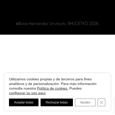
©Borja Hernández Urrutxurtu. BHUGETXO 2026.
Utilizamos cookies propias y de terceros para fines
analíticos y de personalización. Para más información
consulta nuestra
Política de cookies.
Puedes
configurar su uso aquí
.
Cerrar 
Aceptar todas
Rechazar todas
Ajustes