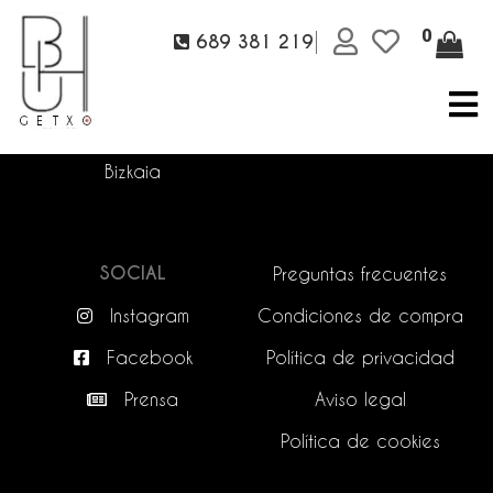
BHUGETXO ATELIER A
CONTACTO
0
689 381 219
MEDIDA
info@bhugetxo.com
Alangobarri Kalea 10
689 381 219
48991 Getxo
Bizkaia
SOCIAL
Preguntas frecuentes
Instagram
Condiciones de compra
Facebook
Política de privacidad
Prensa
Aviso legal
Política de cookies