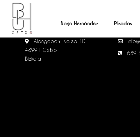
Borja Hernández
Plisados
BHUGETXO ATELIER A MEDIDA
CONTA
Alangobarri Kalea 10
info@
48991 Getxo
689 
Bizkaia