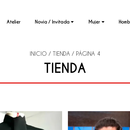
Atelier
Novia / Invitada
Mujer
Hom
Camisas
Camisas
Pañuelos
Novia
Invitada
Novia a Medida
Trajes
Pañuelos
Invitada a Medida
Bolsos
INICIO
/
TIENDA
/ PÁGINA 4
Pleated Brides
Colección Japanized
TIENDA
Bolsos