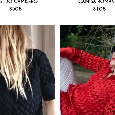
STIDO CAMISERO
CAMISA ROMAN
350
€
310
€