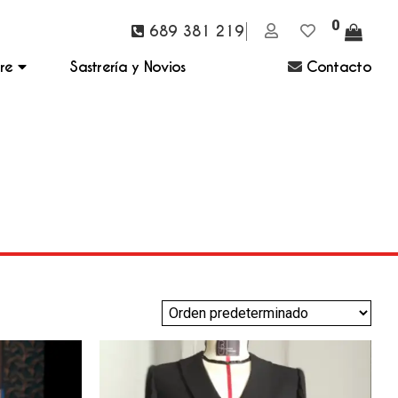
0
689 381 219
bre
Sastrería y Novios
Contacto