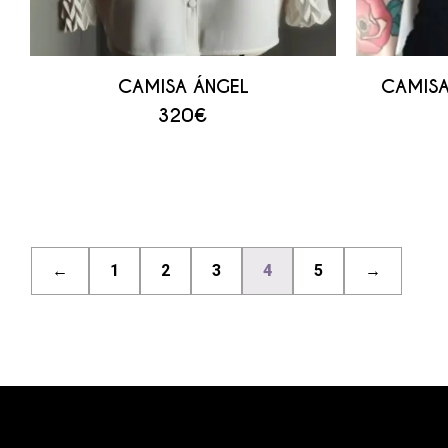
CAMISA ÁNGEL
CAMISA
320
€
←
1
2
3
4
5
→